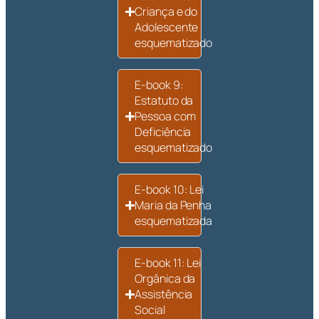
Criança e do
Adolescente
esquematizado
E-book 9:
Estatuto da
Pessoa com
Deficiência
esquematizado
E-book 10: Lei
Maria da Penha
esquematizada
E-book 11: Lei
Orgânica da
Assistência
Social