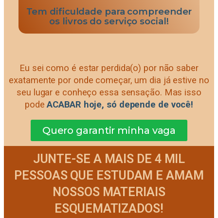
Tem dificuldade para compreender
os livros do serviço social!
Eu sei como é estar perdida(o) por não saber
exatamente por onde começar, um dia já estive no
seu lugar e conheço essa sensação. Mas isso
pode
ACABAR hoje, só depende de você!
Quero garantir minha vaga
JUNTE-SE A MAIS DE 4 MIL
PESSOAS QUE ESTUDAM E AMAM
NOSSOS MATERIAIS
ESQUEMATIZADOS!