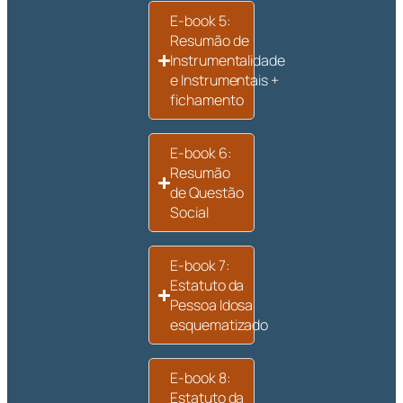
E-book 5:
Resumão de
Instrumentalidade
e Instrumentais +
fichamento
E-book 6:
Resumão
de Questão
Social
E-book 7:
Estatuto da
Pessoa Idosa
esquematizado
E-book 8:
Estatuto da