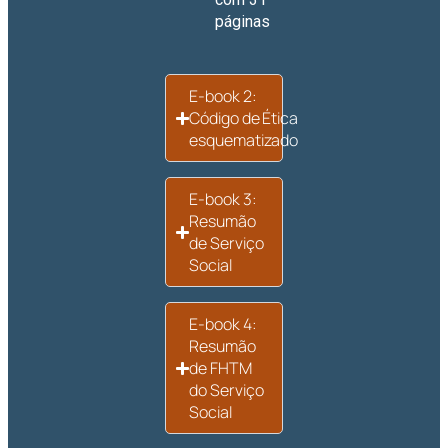
páginas
E-book 2:
Código de Ética
esquematizado
E-book 3:
Resumão
de Serviço
Social
E-book 4:
Resumão
de FHTM
do Serviço
Social