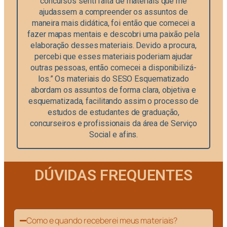
concursos senti falta de materiais que me
ajudassem a compreender os assuntos de
maneira mais didática, foi então que comecei a
fazer mapas mentais e descobri uma paixão pela
elaboração desses materiais. Devido a procura,
percebi que esses materiais poderiam ajudar
outras pessoas, então comecei a disponibilizá-
los.” Os materiais do SESO Esquematizado
abordam os assuntos de forma clara, objetiva e
esquematizada, facilitando assim o processo de
estudos de estudantes de graduação,
concurseiros e profissionais da área de Serviço
Social e afins.
DÚVIDAS FREQUENTES
Como e quando receberei meus materiais?